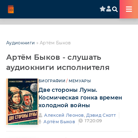
Аудиокниги
» Артём Быков
Артём Быков - слушать
аудиокниги исполнителя
БИОГРАФИИ
/
МЕМУАРЫ
Две стороны Луны.
Космическая гонка времен
холодной войны
Алексей Леонов
,
Дэвид Скотт
17:20:09
Артём Быков