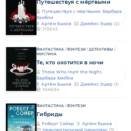
Путешествуя с мёртвыми
Путешествуя с мёртвыми
,
Барбара
Хэмбли
Артём Быков
Джеймс Эшер
(2)
11:35:43
ФАНТАСТИКА
/
ФЭНТЕЗИ
/
ДЕТЕКТИВЫ
/
МИСТИКА
Те, кто охотится в ночи
Those Who Hunt the Night
,
Барбара Хэмбли
Артём Быков
Джеймс Эшер
(1)
10:45:34
ФАНТАСТИКА
/
ФЭНТЕЗИ
Гибриды
Роберт Сойер
Артём Быков
Неандертальский параллакс
(3)