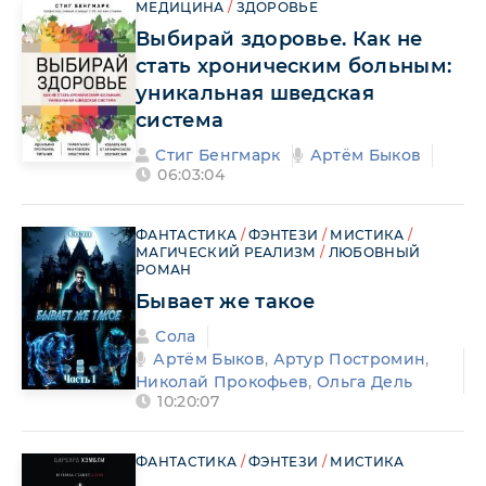
МЕДИЦИНА
/
ЗДОРОВЬЕ
Выбирай здоровье. Как не
стать хроническим больным:
уникальная шведская
система
Стиг Бенгмарк
Артём Быков
06:03:04
ФАНТАСТИКА
/
ФЭНТЕЗИ
/
МИСТИКА
/
МАГИЧЕСКИЙ РЕАЛИЗМ
/
ЛЮБОВНЫЙ
РОМАН
Бывает же такое
Сола
Артём Быков
,
Артур Постромин
,
Николай Прокофьев
,
Ольга Дель
10:20:07
ФАНТАСТИКА
/
ФЭНТЕЗИ
/
МИСТИКА