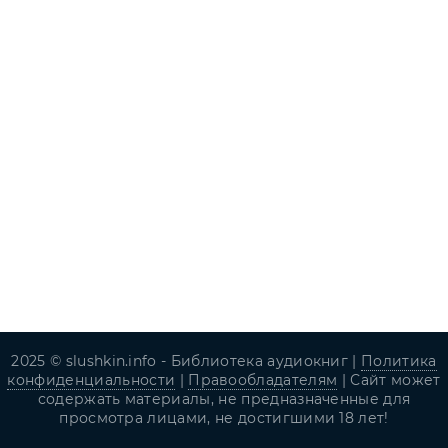
2025 © slushkin.info - Библиотека аудиокниг |
Политика
конфиденциальности
|
Правообладателям
| Сайт может
содержать материалы, не предназначенные для
просмотра лицами, не достигшими 18 лет!