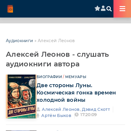
Аудиокниги
» Алексей Леонов
Алексей Леонов - слушать
аудиокниги автора
БИОГРАФИИ
/
МЕМУАРЫ
Две стороны Луны.
Космическая гонка времен
холодной войны
Алексей Леонов
,
Дэвид Скотт
17:20:09
Артём Быков