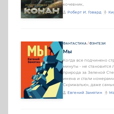
кочевник,
Роберт И. Говард
Ки
ФАНТАСТИКА
/
ФЭНТЕЗИ
Мы
Когда все подчинено ст
минуты - не становится 
природа за Зеленой Сте
имена и стали номерами
Скрижалью», даже самы
Евгений Замятин
М