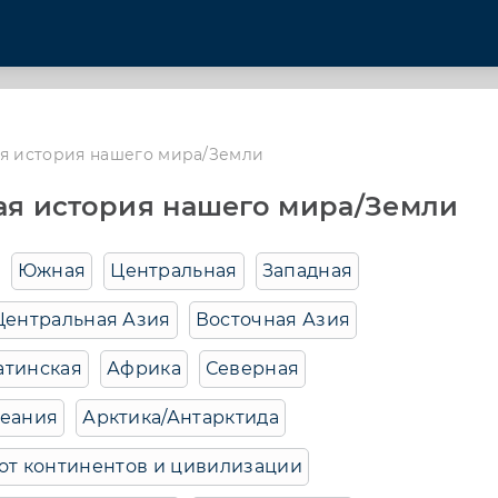
я история нашего мира/Земли
ая история нашего мира/Земли
Южная
Центральная
Западная
Центральная Азия
Восточная Азия
атинская
Африка
Северная
кеания
Арктика/Антарктида
 от континентов и цивилизации