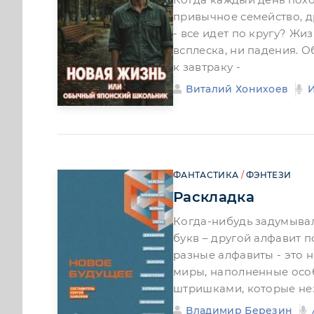
привычное семейство, д
- все идет по кругу? Жи
всплеска, ни падения. О
к завтраку -
Виталий Хонихоев
ФАНТАСТИКА
/
ФЭНТЕЗИ
Раскладка
Когда-нибудь задумывал
букв – другой алфавит п
разные алфавиты - это н
миры, наполненные осо
штришками, которые не
Владимир Березин