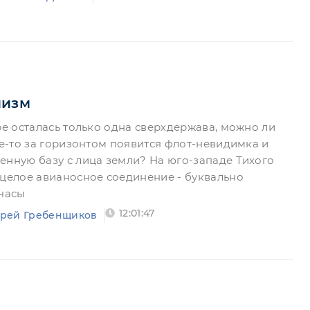
лизм
ре осталась только одна сверхдержава, можно ли
де-то за горизонтом появится флот-невидимка и
енную базу с лица земли? На юго-западе Тихого
 целое авианосное соединение - буквально
 часы
12:01:47
рей Гребенщиков