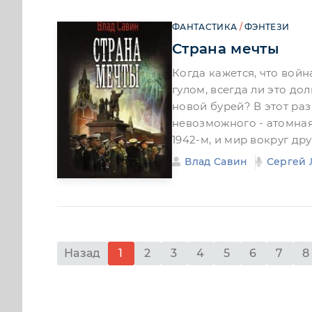
ФАНТАСТИКА
/
ФЭНТЕЗИ
Страна мечты
Когда кажется, что вой
гулом, всегда ли это д
новой бурей? В этот ра
невозможного - атомная
1942-м, и мир вокруг дру
Влад Савин
Сергей
Назад
1
2
3
4
5
6
7
8