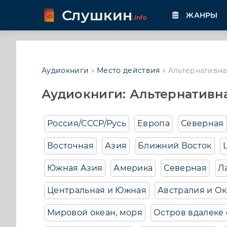
Слушкин
ЖАНРЫ
.Info
Аудиокниги
»
Место действия
» Альтернативна
Аудиокниги: Альтернативн
Россия/СССР/Русь
Европа
Северная
Восточная
Азия
Ближний Восток
Южная Азия
Америка
Северная
Л
Центральная и Южная
Австралия и О
Мировой океан, моря
Остров вдалеке