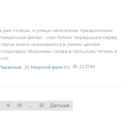
на уже позади, и улицы заполнены праздничным
олгожданный финал - или только передышка перед
з герои книги оказываются в самом центре
 подлодка «Воронеж» снова в прошлом, теперь в
гой:
22:31:50
 Ларионов
Морской волк
(11)
9
10
...
51
Дальше