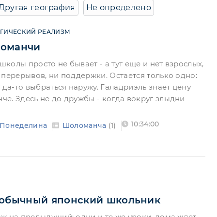
Другая география
Не определено
ГИЧЕСКИЙ РЕАЛИЗМ
ломанчи
 школы просто не бывает - а тут еще и нет взрослых,
 перерывов, ни поддержки. Остается только одно:
гда-то выбраться наружу. Галадриэль знает цену
е. Здесь не до дружбы - когда вокруг злыдни
10:34:00
 Понеделина
Шоломанча
(1)
 обычный японский школьник
ж на предыдущий: одни и те же уроки, дома ждет