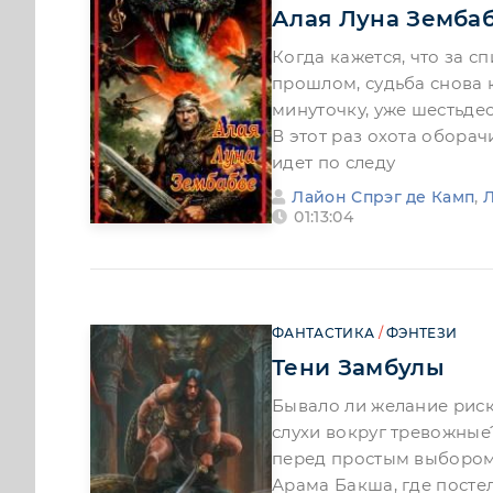
Алая Луна Земба
Когда кажется, что за с
прошлом, судьба снова к
минуточку, уже шестьдес
В этот раз охота оборач
идет по следу
Лайон Спрэг де Камп
,
01:13:04
ФАНТАСТИКА
/
ФЭНТЕЗИ
Тени Замбулы
Бывало ли желание рискн
слухи вокруг тревожные
перед простым выбором 
Арама Бакша, где посте