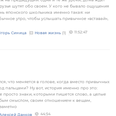
рузья шутят обо своем. У кого не бывало ощущения
знь японского школьника именно такая: ни
бычное утро, чтобы услышать привычное «вставай»,
11:52:47
Игорь Синица
Новая жизнь
(1)
ся, что меняется в голове, когда вместо привычных
од пальцами? Ну вот, история именно про это:
е просто знаки, которыми пишется слово, а целые
бым смыслом, своим отношением к вещам,
заметно
44:54
Алексей Данков