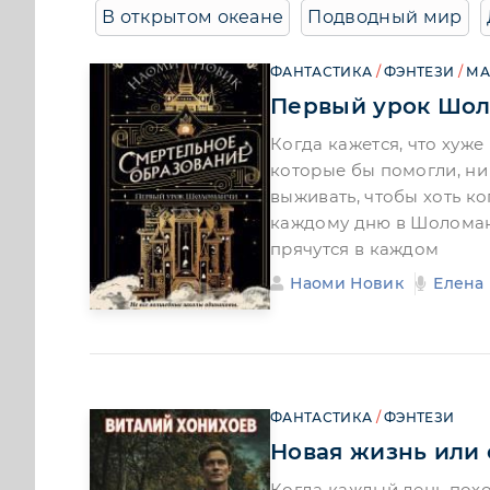
В открытом океане
Подводный мир
ФАНТАСТИКА
/
ФЭНТЕЗИ
/
МА
Первый урок Шо
Когда кажется, что хуже
которые бы помогли, ни
выживать, чтобы хоть ко
каждому дню в Шоломанч
прячутся в каждом
Наоми Новик
Елена
ФАНТАСТИКА
/
ФЭНТЕЗИ
Новая жизнь или
Когда каждый день похо