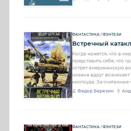
ФАНТАСТИКА
/
ФЭНТЕЗИ
Встречный катак
Когда кажется, что в ми
представить себе, что г
сотрет американскую во
океана вдруг возникает
ниоткуда. За считанные
Федор Березин
Анд
ФАНТАСТИКА
/
ФЭНТЕЗИ