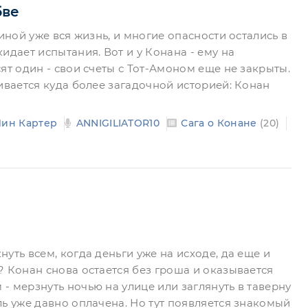
бве
пиной уже вся жизнь, и многие опасности остались в
идает испытания. Вот и у Конана - ему на
ят один - свои счеты с Тот-Амоном еще не закрыты.
ивается куда более загадочной историей: Конан
Лин Картер
ANNIGILIATOR10
Сага о Конане
(20)
уть всем, когда деньги уже на исходе, да еще и
? Конан снова остается без гроша и оказывается
- мерзнуть ночью на улице или заглянуть в таверну
ль уже давно оплачена. Но тут появляется знакомый