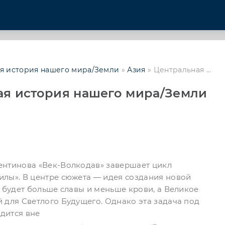
я история нашего мира/Земли
»
Азия
» Центральная Азия
ая история нашего мира/Земли
ентинова «Век-Волкодав» завершает цикл
лы». В центре сюжета — идея создания новой
е будет больше славы и меньше крови, а Великое
 для Светлого Будущего. Однако эта задача под
одится вне