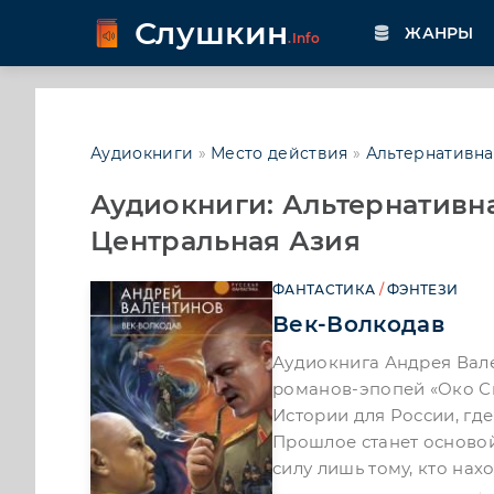
Слушкин
ЖАНРЫ
.Info
Аудиокниги
»
Место действия
»
Альтернативна
Аудиокниги: Альтернативн
Центральная Азия
ФАНТАСТИКА
/
ФЭНТЕЗИ
Век-Волкодав
Аудиокнига Андрея Вал
романов-эпопей «Око Си
Истории для России, гд
Прошлое станет основой
силу лишь тому, кто нах