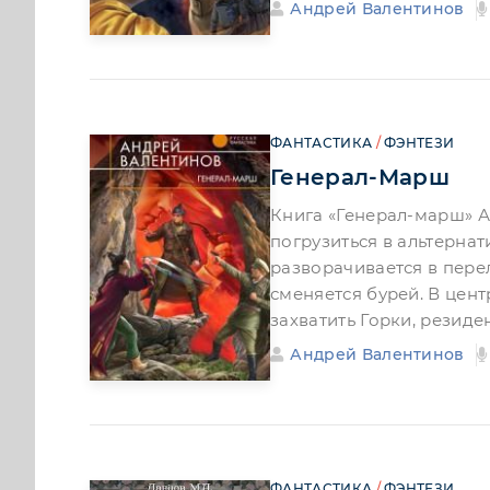
Андрей Валентинов
ФАНТАСТИКА
/
ФЭНТЕЗИ
Генерал-Марш
Книга «Генерал-марш» А
погрузиться в альтерна
разворачивается в пере
сменяется бурей. В цен
захватить Горки, рези
Андрей Валентинов
ФАНТАСТИКА
/
ФЭНТЕЗИ