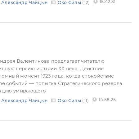
15:42:31
Александр Чайцын
Око Силы
(12)
ндрея Валентинова предлагает читателю
тивную версию истории XX века. Действие
ломный момент 1923 года, когда спокойствие
тре событий — попытка Стратегического резерва
денцию умирающего
14:58:25
Александр Чайцын
Око Силы
(11)