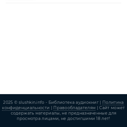
2025 © slushkin.info - Библиотека аудиокниг |
Политика
конфиденциальности
|
Правообладателям
| Сайт может
содержать материалы, не предназначенные для
просмотра лицами, не достигшими 18 лет!