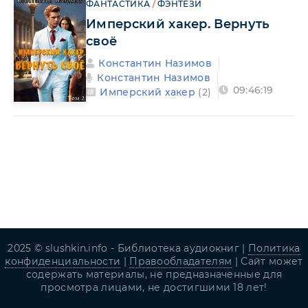
ФАНТАСТИКА
/
ФЭНТЕЗИ
Имперский хакер. Вернуть
своё
Константин Назимов
Константин Назимов
09:46:19
Имперский хакер
(2)
2025 © slushkin.info - Библиотека аудиокниг |
Политика
конфиденциальности
|
Правообладателям
| Сайт может
содержать материалы, не предназначенные для
просмотра лицами, не достигшими 18 лет!