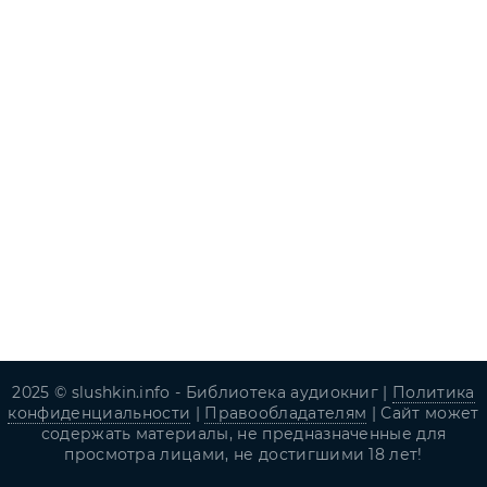
2025 © slushkin.info - Библиотека аудиокниг |
Политика
конфиденциальности
|
Правообладателям
| Сайт может
содержать материалы, не предназначенные для
просмотра лицами, не достигшими 18 лет!