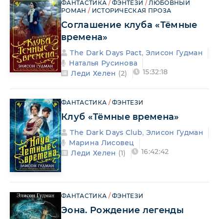
ФАНТАСТИКА
/
ФЭНТЕЗИ
/
ЛЮБОВНЫЙ
РОМАН
/
ИСТОРИЧЕСКАЯ ПРОЗА
Соглашение клуба «Тёмные
времена»
The Dark Days Pact
,
Элисон Гудман
Наталья Русинова
15:32:18
Леди Хелен
(2)
ФАНТАСТИКА
/
ФЭНТЕЗИ
Клуб «Тёмные времена»
The Dark Days Club
,
Элисон Гудман
Марина Лисовец
16:42:42
Леди Хелен
(1)
ФАНТАСТИКА
/
ФЭНТЕЗИ
Эона. Рождение легенды