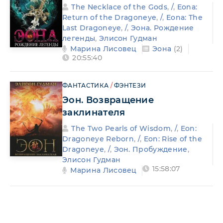
The Necklace of the Gods
,
/
,
Eona:
Return of the Dragoneye
,
/
,
Eona: The
Last Dragoneye
,
/
,
Эона. Рождение
легенды
,
Элисон Гудман
Марина Лисовец
Эона
(2)
20:55:40
ФАНТАСТИКА
/
ФЭНТЕЗИ
Эон. Возвращение
заклинателя
The Two Pearls of Wisdom
,
/
,
Eon:
Dragoneye Reborn
,
/
,
Eon: Rise of the
Dragoneye
,
/
,
Эон. Пробуждение
,
Элисон Гудман
15:58:07
Марина Лисовец