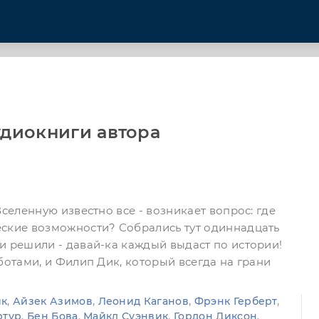
удиокниги автора
Вселенную известно все - возникает вопрос: где
ские возможности? Собрались тут одиннадцать
и решили - давай-ка каждый выдаст по истории!
ботами, и Филип Дик, который всегда на грани
ик
,
Айзек Азимов
,
Леонид Каганов
,
Фрэнк Герберт
,
ртур
,
Бен Бова
,
Майкл Суэнвик
,
Гордон Диксон
,