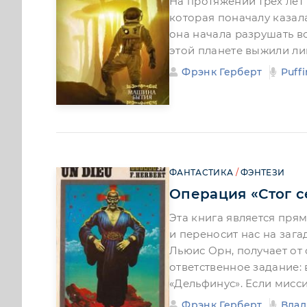
На протяжении трех лет
которая поначалу казал
она начала разрушать вс
этой планете выжили лиш
Фрэнк Герберт
Puffi
ФАНТАСТИКА
/
ФЭНТЕЗИ
Операция «Стог с
Эта книга является пр
и переносит нас на загад
Льюис Орн, получает от
ответственное задание:
«Дельфинус». Если мисс
Фрэнк Герберт
Влад