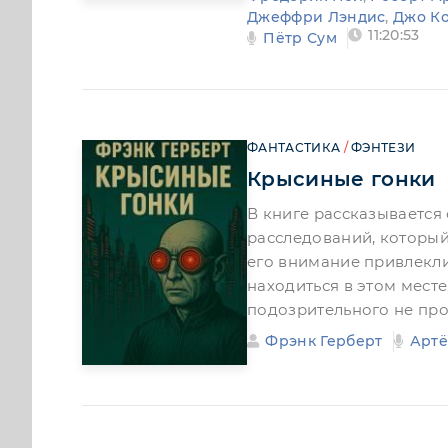
Джеффри Лэндис
,
Джо К
11:20:53
Пётр Сум
ФАНТАСТИКА
/
ФЭНТЕЗИ
Крысиные гонки
В книге рассказывается
расследований, который
его внимание привлекл
находиться в этом месте
подозрительного не про
Фрэнк Герберт
Арт