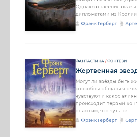
Однако опасения оказы
дипломатами из Кролии,
Фрэнк Герберт
Арт
ФАНТАСТИКА
/
ФЭНТЕЗИ
Жертвенная звез
Могут ли звёзды быть ж
способны общаться с че
чувствуют и какое влия
происходит первый конта
опасным, что чуть не
Фрэнк Герберт
Серг