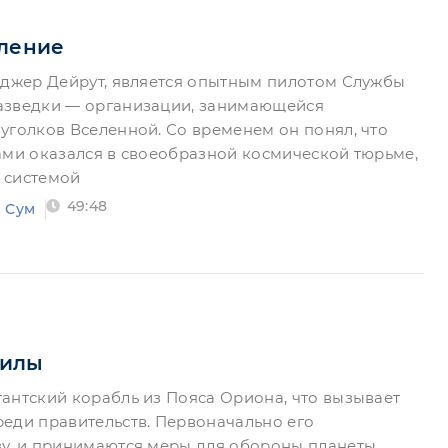
вление
оджер Дейрут, является опытным пилотом Службы
азведки — организации, занимающейся
уголков Вселенной. Со временем он понял, что
ами оказался в своеобразной космической тюрьме,
 системой
49:48
 Сум
силы
антский корабль из Пояса Ориона, что вызывает
еди правительств. Первоначально его
у, и принимаются меры для обороны планеты.