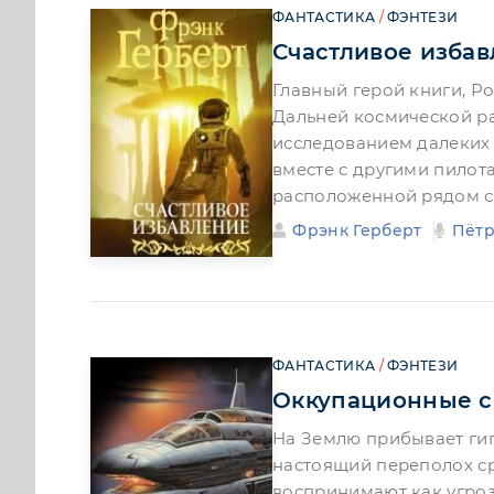
ФАНТАСТИКА
/
ФЭНТЕЗИ
Счастливое изба
Главный герой книги, Р
Дальней космической р
исследованием далеких 
вместе с другими пилот
расположенной рядом с
Фрэнк Герберт
Пётр
ФАНТАСТИКА
/
ФЭНТЕЗИ
Оккупационные 
На Землю прибывает гиг
настоящий переполох ср
воспринимают как угроз