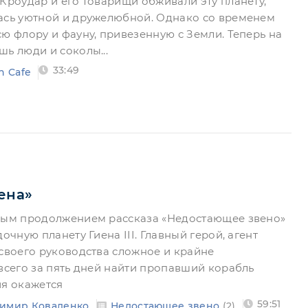
 Кроудар и его товарищи обживали эту планету,
ась уютной и дружелюбной. Однако со временем
ю флору и фауну, привезенную с Земли. Теперь на
ь люди и соколы...
33:49
n Cafe
ена»
ямым продолжением рассказа «Недостающее звено»
очную планету Гиена III. Главный герой, агент
 своего руководства сложное и крайне
 всего за пять дней найти пропавший корабль
ия окажется
59:51
имир Коваленко
Недостающее звено
(2)