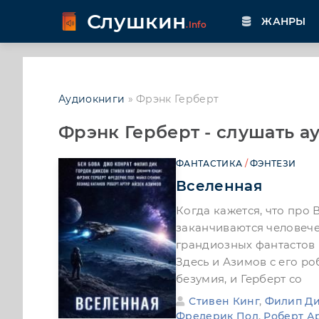
Слушкин
ЖАНРЫ
.Info
Аудиокниги
» Фрэнк Герберт
Фрэнк Герберт - слушать а
ФАНТАСТИКА
/
ФЭНТЕЗИ
Вселенная
Когда кажется, что про 
заканчиваются человече
грандиозных фантастов 
Здесь и Азимов с его ро
безумия, и Герберт со
Стивен Кинг
,
Филип Д
Фредерик Пол
,
Роберт А