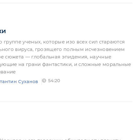
ки
о группе ученых, которые изо всех сил стараются
льного вируса, грозящего полным исчезновением
тре сюжета — глобальная эпидемия, научные
ующие на грани фантастики, и сложные моральные
ивание
54:20
тантин Суханов