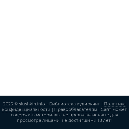
2025 © slushkin.info - Библиотека аудиокниг |
Политика
конфиденциальности
|
Правообладателям
| Сайт может
содержать материалы, не предназначенные для
просмотра лицами, не достигшими 18 лет!