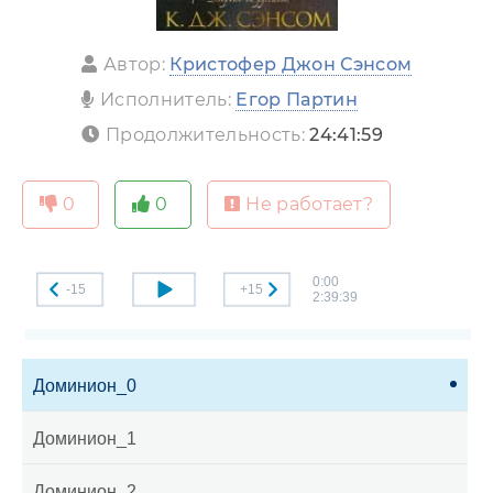
Автор:
Кристофер Джон Сэнсом
Исполнитель:
Егор Партин
Продолжительность:
24:41:59
0
0
Не работает?
0:00
-15
+15
2:39:39
Доминион_0
Доминион_1
Доминион_2