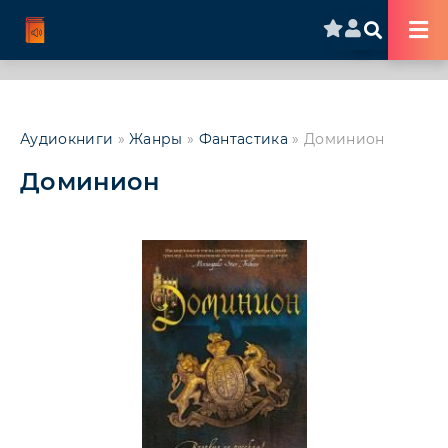
Аудиокниги
»
Жанры
»
Фантастика
» Доминион
Доминион