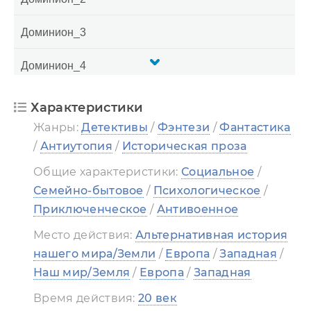
Доминион_3
Доминион_4
Доминион_5
Характеристики
Жанры:
Детективы
/
Фэнтези
/
Фантастика
Доминион_6
/
Антиутопия
/
Историческая проза
Доминион_7
Общие характеристики:
Социальное
/
Семейно-бытовое
/
Психологическое
/
Доминион_8
Приключенческое
/
Антивоенное
Доминион_9
Место действия:
Альтернативная история
нашего мира/Земли
/
Европа
/
Западная
/
Доминион_10
Наш мир/Земля
/
Европа
/
Западная
Время действия:
20 век
Доминион_11