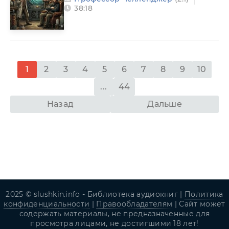
38:18
1
2
3
4
5
6
7
8
9
10
...
44
Назад
Дальше
2025 © slushkin.info - Библиотека аудиокниг |
Политика
конфиденциальности
|
Правообладателям
| Сайт может
содержать материалы, не предназначенные для
просмотра лицами, не достигшими 18 лет!