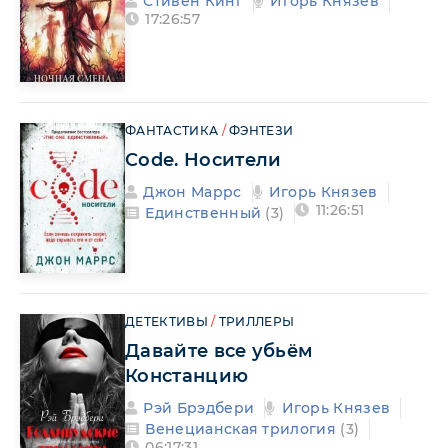
Стивен Кинг
Игорь Князев
17:26:57
ФАНТАСТИКА
/
ФЭНТЕЗИ
Code. Носители
Джон Маррс
Игорь Князев
11:26:51
Единственный
(3)
ДЕТЕКТИВЫ
/
ТРИЛЛЕРЫ
Давайте все убьём
Констанцию
Рэй Брэдбери
Игорь Князев
Венецианская трилогия
(3)
06:17:31