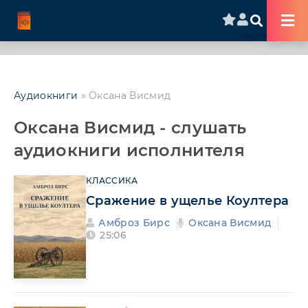
Аудиокниги
» Оксана Висмид
Оксана Висмид - слушать
аудиокниги исполнителя
КЛАССИКА
Сражение в ущелье Коултера
Амброз Бирс
Оксана Висмид
25:06