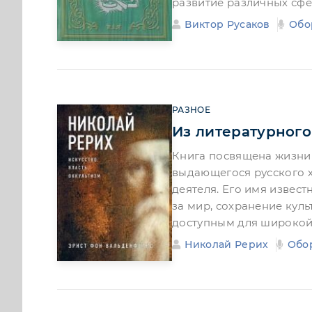
развитие различных сфе
Виктор Русаков
Обо
РАЗНОЕ
Из литературного
Книга посвящена жизни 
выдающегося русского х
деятеля. Его имя извест
за мир, сохранение кул
доступным для широко
Николай Рерих
Обо