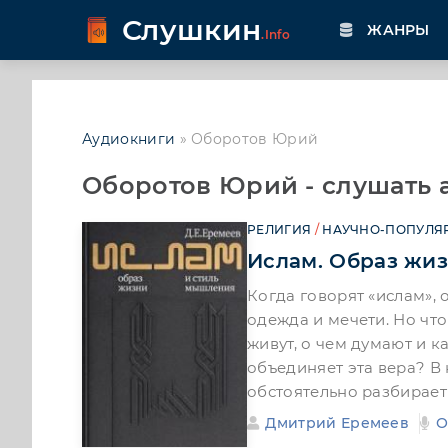
Слушкин
ЖАНРЫ
.Info
Аудиокниги
» Оборотов Юрий
Оборотов Юрий - слушать 
РЕЛИГИЯ
/
НАУЧНО-ПОПУЛЯ
Ислам. Образ жи
Когда говорят «ислам»,
одежда и мечети. Но чт
живут, о чем думают и 
объединяет эта вера? В
обстоятельно разбирает
Дмитрий Еремеев
О