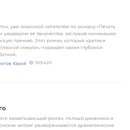
тон, уже знакомой читателям по роману «Печать
им шедевром её творчества, заслужив номинацию
скую премию. Этот роман, который критики
пляской смерти», поражает своей глубокой
боткой,
10:54:20
ротов Юрий
го
 это захватывающий роман, полный динамики и
ионских интриг разворачиваются драматические