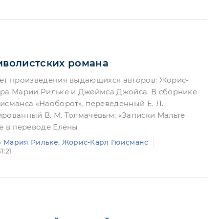
мволистских романа
яет произведения выдающихся авторов: Жорис-
ера Марии Рильке и Джеймса Джойса. В сборнике
исманса «Наоборот», переведённый Е. Л.
рованный В. М. Толмачёвым; «Записки Мальте
е в переводе Елены
 Мария Рильке
,
Жорис-Карл Гюисманс
1:21