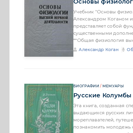
Основы физиолог
Учебник "Основы физио
Александром Коганом и 
представляет собой фун
существенными дополнен
**Общая физиология в
Александр Коган
Об
БИОГРАФИИ
/
МЕМУАРЫ
Русские Колумбы
Эта книга, созданная с
выдающихся русских лич
мореплавателей, путеше
познакомить молодежь с