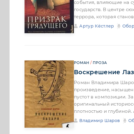
события, влияющие на с
государств. В центре с
террора, которая стано
Артур Кёстлер
Обор
РОМАН
/
ПРОЗА
Воскрешение Лаз
Роман Владимира Шаров
произведение, насыщен
пустот в композиции. З
оригинальный историос
плотностью и глубиной. 
Владимир Шаров
О