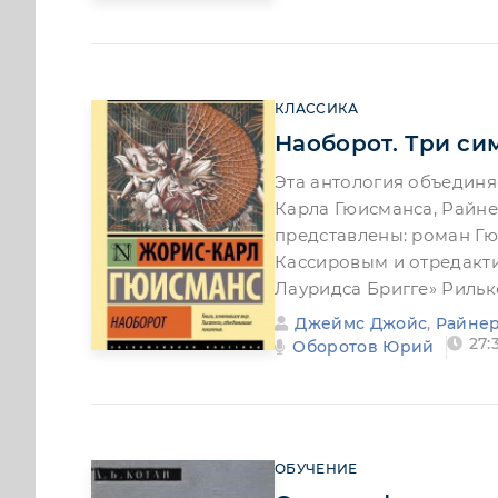
КЛАССИКА
Наоборот. Три си
Эта антология объедин
Карла Гюисманса, Райн
представлены: роман Гю
Кассировым и отредакти
Лауридса Бригге» Рильк
Джеймс Джойс
,
Райнер
27:3
Оборотов Юрий
ОБУЧЕНИЕ