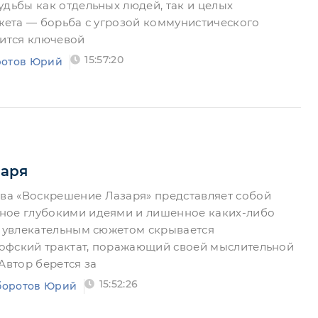
удьбы как отдельных людей, так и целых
южета — борьба с угрозой коммунистического
вится ключевой
15:57:20
отов Юрий
аря
а «Воскрешение Лазаря» представляет собой
ное глубокими идеями и лишенное каких-либо
а увлекательным сюжетом скрывается
офский трактат, поражающий своей мыслительной
Автор берется за
15:52:26
боротов Юрий