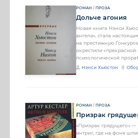
РОМАН
/
ПРОЗА
Дольче агония
Новая книга Нэнси Хьюс
ангела», стала настоящ
на престижную Гонкуров
окрестили «прекрасной 
психологической прора
Нэнси Хьюстон
Обо
РОМАН
/
ПРОЗА
Призрак грядуще
«Призрак грядущего» —
интриг, где на фоне шп