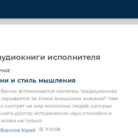
аудиокниги исполнителя
РНОЕ
зни и стиль мышления
 обычно вспоминаются молитвы, традиционная
о скрывается за этими внешними знаками? Чем
как смотрят на мир миллионы людей, которых
 книге доктор исторических наук спокойно и
 ислам не только
11:31:08
боротов Юрий