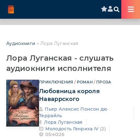
Аудиокниги
» Лора Луганская
Лора Луганская - слушать
аудиокниги исполнителя
ПРИКЛЮЧЕНИЯ
/
РОМАН
/
ПРОЗА
Любовница короля
Наваррского
Пьер Алексис Понсон дю
Террайль
Лора Луганская
Молодость Генриха IV
(2)
05:40:26