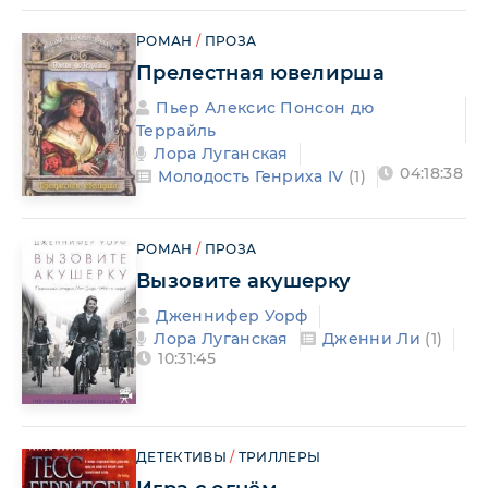
РОМАН
/
ПРОЗА
Прелестная ювелирша
Пьер Алексис Понсон дю
Террайль
Лора Луганская
04:18:38
Молодость Генриха IV
(1)
РОМАН
/
ПРОЗА
Вызовите акушерку
Дженнифер Уорф
Лора Луганская
Дженни Ли
(1)
10:31:45
ДЕТЕКТИВЫ
/
ТРИЛЛЕРЫ