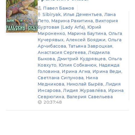
Павел Бажов
Sibiryak
,
Илья Дементьев
,
Лана
Лето
,
Марина Ракитина
,
Виктория
Буртовая (Lady Arfa)
,
Юрий
Мироненко
,
Марина Баутина
,
Ольга
Кучерявых
,
Алексей Бояджи
,
Ольга
Арчибасова
,
Татьяна Завроцкая
,
Анастасия Сергеева
,
Людмила
Быкова
,
Дмитрий Кудрявцев
,
Ольга
Ковхуто
,
Юлия Собканюк
,
Надежда
Головина
,
Ирина Агма
,
Ирина Веди
,
Светлана Сипунова
,
Нина
Медникова
,
Николай Бырёв
,
Лидия
Инсарова
,
Лидия Журавлёва
,
Ирина
Севрюгина
,
Валерия Савельева
20:37:48