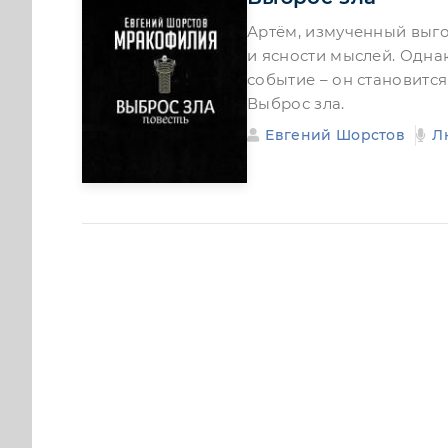
Артём, измученный выго
и ясности мыслей. Одна
событие – он становится
Выброс зла.
Евгений Шорстов
Л