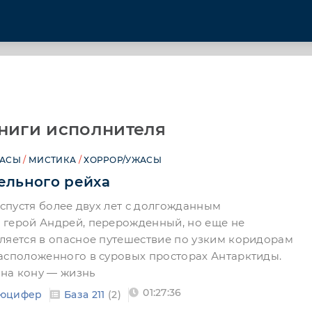
ниги исполнителя
АСЫ
/
МИСТИКА
/
ХОРРОР/УЖАСЫ
зельного рейха
 спустя более двух лет с долгожданным
 герой Андрей, перерожденный, но еще не
ляется в опасное путешествие по узким коридорам
асположенного в суровых просторах Антарктиды.
 на кону — жизнь
01:27:36
юцифер
База 211
(2)