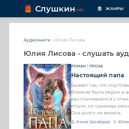
Слушкин
ЖАНРЫ
.Info
Аудиокниги
» Юлия Лисова
Юлия Лисова - слушать ау
РОМАН
/
ПРОЗА
Настоящий папа
Бывает так, что под Нов
близкие были рядом и вс
раз сталкиваются с этим
отцом, но однажды реша
Она долго не верила,
Анна Шнайдер
Юли