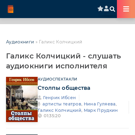
Аудиокниги
» Галикс Колчицкий
Галикс Колчицкий - слушать
аудиокниги исполнителя
АУДИОСПЕКТАКЛИ
Столпы общества
Генрик Ибсен
артисты театров
,
Нина Гуляева
,
Галикс Колчицкий
,
Марк Прудкин
01:35:20