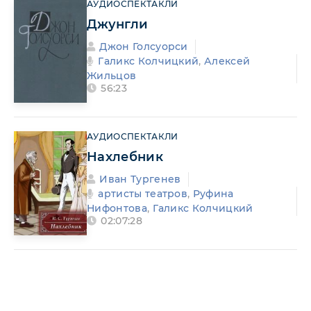
АУДИОСПЕКТАКЛИ
Джунгли
Джон Голсуорси
Галикс Колчицкий
,
Алексей
Жильцов
56:23
АУДИОСПЕКТАКЛИ
Нахлебник
Иван Тургенев
артисты театров
,
Руфина
Нифонтова
,
Галикс Колчицкий
02:07:28