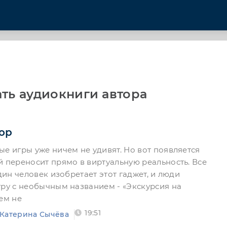
ть аудиокниги автора
ор
ые игры уже ничем не удивят. Но вот появляется
й переносит прямо в виртуальную реальность. Все
один человек изобретает этот гаджет, и люди
гру с необычным названием - «Экскурсия на
ем не
19:51
Катерина Сычёва