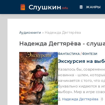
Слушкин
ЖАНРЫ
.Info
Аудиокниги
» Надежда Дегтярёва
Надежда Дегтярёва - слуша
ФАНТАСТИКА
/
ФЭНТЕЗИ
Экскурсия на выб
Казалось бы, современн
новинка - шлем, которы
начинается с того, что 
буквально кидаются в и
выбор». Мир в игре совс
Надежда Дегтярёва