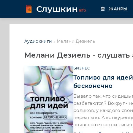
Слушкин
ЖАНРЫ
.Info
Аудиокниги
» Мелани Дезиель
Мелани Дезиель - слушать
БИЗНЕС
Топливо для идей
бесконечно
Бывало так, что сидишь
разбегаются? Вокруг - 
роликов, у каждого свои
нереально. А конкуренци
появляются сотни тысяч