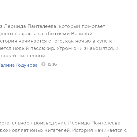
аз Леонида Пантелеева, который помогает
дшего возраста с событиями Великой
тория начинается с того, как ночью в купе к
ется новый пассажир. Утром они знакомятся, и
я своей жизненной
15:16
Галина Годунова
трогательное произведение Леонида Пантелеева,
вдохновляет юных читателей. История начинается с