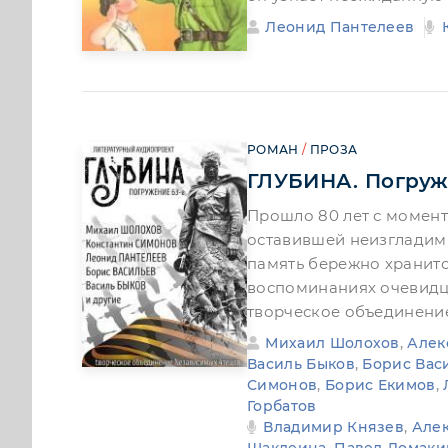
Леонид Пантелеев
РОМАН
/
ПРОЗА
ГЛУБИНА. Погруж
Прошло 80 лет с момен
оставившей неизгладимы
память бережно хранитс
воспоминаниях очевидцев и, ко
творческое объединени
Михаил Шолохов
,
Алек
Василь Быков
,
Борис Вас
Симонов
,
Борис Екимов
,
Горбатов
Владимир Князев
,
Але