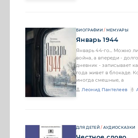
БИОГРАФИИ
/
МЕМУАРЫ
Январь 1944
Январь 44-го... Можно ли
война, а впереди - дол
дневник - записывает к
года живет в блокаде. К
иногда смешные, а
Леонид Пантелеев
ДЛЯ ДЕТЕЙ
/
АУДИОСКАЗКИ
Честное слово