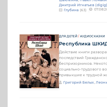
Шаклеина
,
Павел Ломаки
Дмитрий Игнатьев (digig
07:08:2
Глубина
(63)
ДЛЯ ДЕТЕЙ
/
АУДИОСКАЗКИ
Республика ШКИ
Действие книги разворач
последствий Гражданско
беспризорников. Некот
социально-трудового во
привыкшие к трудной 
Григорий Белых
,
Леон