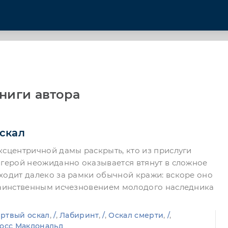
ниги автора
скал
ксцентричной дамы раскрыть, кто из прислуги
 герой неожиданно оказывается втянут в сложное
ходит далеко за рамки обычной кражи: вскоре оно
 таинственным исчезновением молодого наследника
ртвый оскал
,
/
,
Лабиринт
,
/
,
Оскал смерти
,
/
,
осс Макдональд