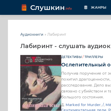
Слушкин
ЖАНРЫ
.Info
Аудиокниги
» Лабиринт
Лабиринт - слушать аудиок
ДЕТЕКТИВЫ
/
ТРИЛЛЕРЫ
Ослепительный о
Получив поручение от э
похитил драгоценности,
расследование. Дело вы
связано с убийством и
большого состояния.
Marked for Murder
,
/
,
Мё
Сентиментальная леди
,
Р