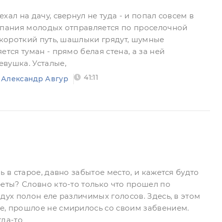
хал на дачу, свернул не туда - и попал совсем в
мпания молодых отправляется по проселочной
 короткий путь, шашлыки грядут, шумные
ется туман - прямо белая стена, а за ней
вушка. Усталые,
41:11
Александр Авгур
ь в старое, давно забытое место, и кажется будто
реты? Словно кто-то только что прошел по
дух полон еле различимых голосов. Здесь, в этом
, прошлое не смирилось со своим забвением.
гда-то