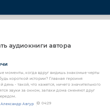
ть аудиокниги автора
ечи
е моменты, когда вдруг видишь знакомые черты
будь короткой истории? Главная героиня
день - такой, что кажется, ничего значительного
ятся звуки за окном, запахи дома сменяют друг
чередом.
04:29
Александр Авгур