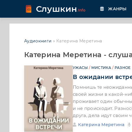
Слушкин
ЖАНРЫ
.Info
Аудиокниги
» Катерина Меретина
Катерина Меретина - слуша
УЖАСЫ
/
МИСТИКА
/
РАЗНОЕ
В ожидании встр
Помнишь те неожиданны
своей жизни в какой-ни
проживает один обычный 
и не происходит. Разнос
друга, дела идут своим 
Катерина Меретина