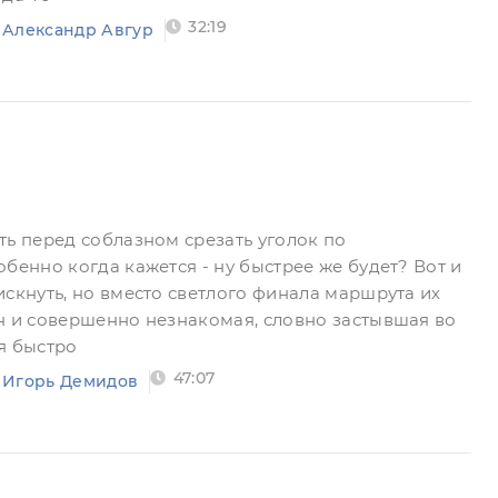
32:19
Александр Авгур
ть перед соблазном срезать уголок по
бенно когда кажется - ну быстрее же будет? Вот и
искнуть, но вместо светлого финала маршрута их
н и совершенно незнакомая, словно застывшая во
я быстро
47:07
Игорь Демидов