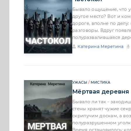
Бывало ощущение, что уе
другое место? Вот и ко
дороге, вполне по делу:
разговоры. Вдруг появля
полуразвалившаяся дере
Катерина Меретина
УЖАСЫ
/
МИСТИКА
Мёртвая деревня
Бывало ли так - заходиш
стены хранят чужие сек
скрипучим доскам, а воз
полуразрушенном уголке
Время остановилось; ко