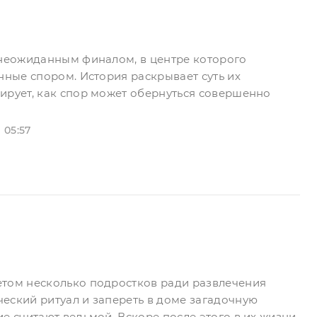
 неожиданным финалом, в центре которого
нные спором. История раскрывает суть их
ирует, как спор может обернуться совершенно
05:57
етом несколько подростков ради развлечения
еский ритуал и запереть в доме загадочную
е считают ведьмой. Вскоре после этого в их жизни