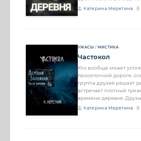
Катерина Меретина
УЖАСЫ
/
МИСТИКА
Частокол
Кто вообще может устоя
проселочной дороге, осо
группа друзей решает р
встречает плотный тума
времени деревня. Друзь
Катерина Меретина