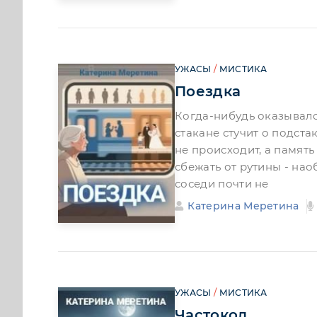
УЖАСЫ
/
МИСТИКА
Поездка
Когда-нибудь оказывался
стакане стучит о подста
не происходит, а память
сбежать от рутины - нао
соседи почти не
Катерина Меретина
УЖАСЫ
/
МИСТИКА
Частокол