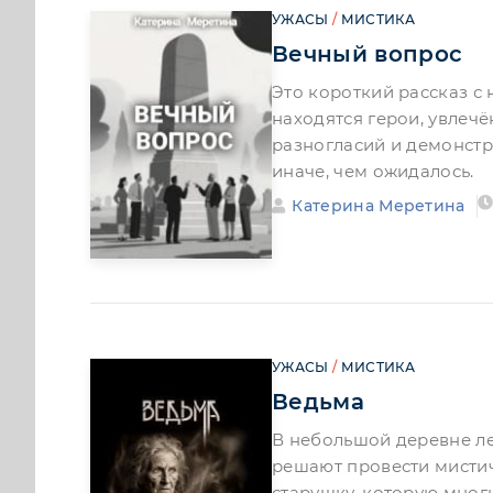
УЖАСЫ
/
МИСТИКА
Вечный вопрос
Это короткий рассказ с
находятся герои, увлечё
разногласий и демонстр
иначе, чем ожидалось.
Катерина Меретина
УЖАСЫ
/
МИСТИКА
Ведьма
В небольшой деревне л
решают провести мистич
старушку, которую многи