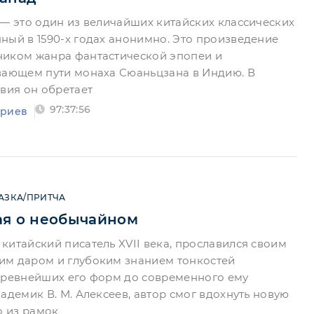
 — это один из величайших китайских классических
ный в 1590-х годах анонимно. Это произведение
ником жанра фантастической эпопеи и
вающем пути монаха Сюаньцзана в Индию. В
твия он обретает
97:37:56
триев
АЗКА/ПРИТЧА
ая о необычайном
китайский писатель XVII века, прославился своим
им даром и глубоким знанием тонкостей
древнейших его форм до современного ему
адемик В. М. Алексеев, автор смог вдохнуть новую
о из рамок