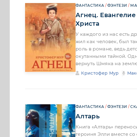
ФАНТАСТИКА
/
ФЭНТЕЗИ
/
МА
Агнец. Евангелие
Христа
У каждого из нас есть др
жил как человек, был т
роль в романе, ведь де
окутанными тайной. Одн
вернуть Шмяка на землю
Кристофер Мур
Мак
ФАНТАСТИКА
/
ФЭНТЕЗИ
/
СК
Алтарь
Книга «Алтарь» перенос
героиня Элли вместе со