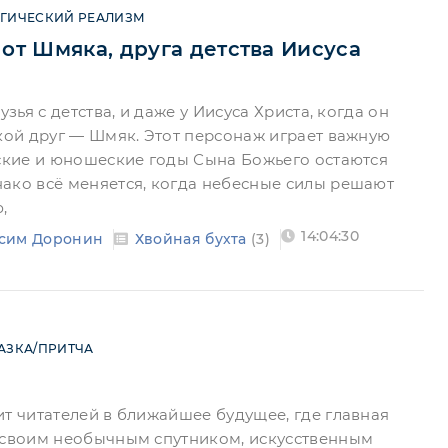
ГИЧЕСКИЙ РЕАЛИЗМ
 от Шмяка, друга детства Иисуса
узья с детства, и даже у Иисуса Христа, когда он
акой друг — Шмяк. Этот персонаж играет важную
тские и юношеские годы Сына Божьего остаются
ако всё меняется, когда небесные силы решают
,
14:04:30
сим Доронин
Хвойная бухта
(3)
АЗКА/ПРИТЧА
ит читателей в ближайшее будущее, где главная
 своим необычным спутником, искусственным