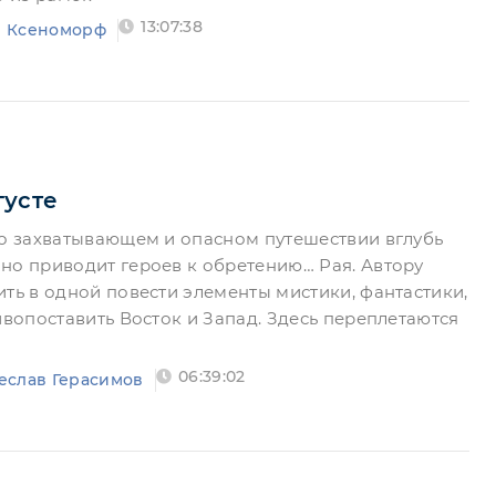
13:07:38
 Ксеноморф
густе
 о захватывающем и опасном путешествии вглубь
 приводит героев к обретению… Рая. Автору
ить в одной повести элементы мистики, фантастики,
ивопоставить Восток и Запад. Здесь переплетаются
06:39:02
еслав Герасимов