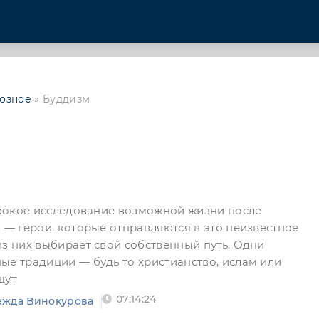
озное
» Буддизм
лубокое исследование возможной жизни после
а — герои, которые отправляются в это неизвестное
из них выбирает свой собственный путь. Одни
ые традиции — будь то христианство, ислам или
щут
07:14:24
ежда Винокурова