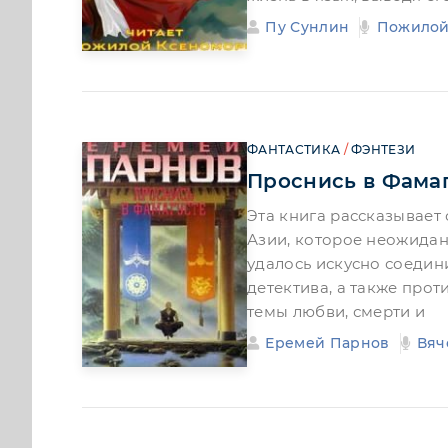
Пу Сунлин
Пожилой
ФАНТАСТИКА
/
ФЭНТЕЗИ
Проснись в Фама
Эта книга рассказывает
Азии, которое неожиданно
удалось искусно соедин
детектива, а также прот
темы любви, смерти и
Еремей Парнов
Вяч