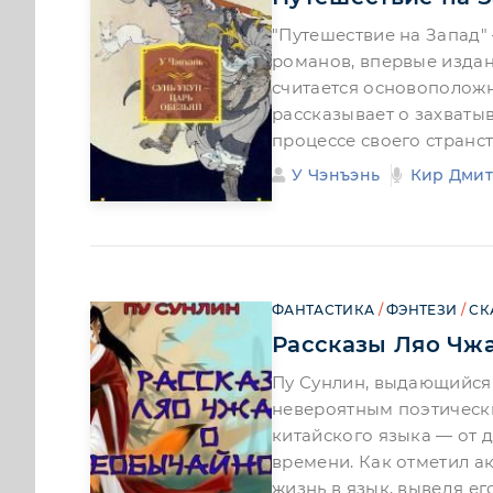
"Путешествие на Запад"
романов, впервые издан
считается основополож
рассказывает о захваты
процессе своего странс
У Чэнъэнь
Кир Дми
ФАНТАСТИКА
/
ФЭНТЕЗИ
/
СК
Рассказы Ляо Чж
Пу Сунлин, выдающийся 
невероятным поэтическ
китайского языка — от 
времени. Как отметил ак
жизнь в язык, выведя ег