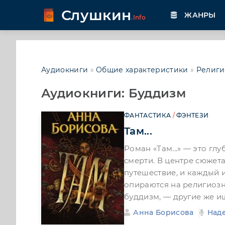
Слушкин
ЖАНРЫ
.Info
Аудиокниги
»
Общие характеристики
»
Религи
Аудиокниги: Буддизм
ФАНТАСТИКА
/
ФЭНТЕЗИ
Там...
Роман «Там...» — это г
смерти. В центре сюжет
путешествие, и каждый 
опираются на религиозн
буддизм, — другие же и
Анна Борисова
Над