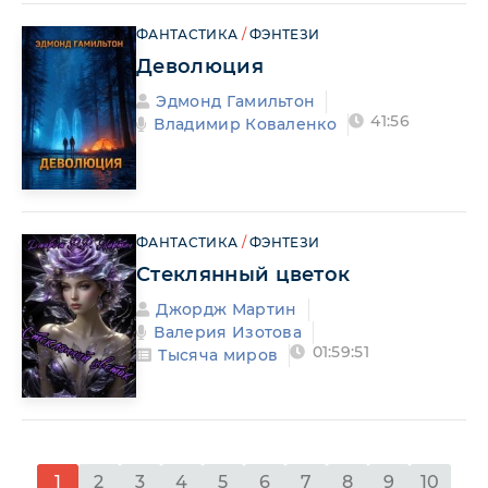
ФАНТАСТИКА
/
ФЭНТЕЗИ
Деволюция
Эдмонд Гамильтон
41:56
Владимир Коваленко
ФАНТАСТИКА
/
ФЭНТЕЗИ
Стеклянный цветок
Джордж Мартин
Валерия Изотова
01:59:51
Тысяча миров
1
2
3
4
5
6
7
8
9
10