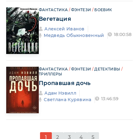
ФАНТАСТИКА
/
ФЭНТЕЗИ
/
БОЕВИК
Вегетация
Алексей Иванов
18:00:58
Медведь Обыкновенный
ФАНТАСТИКА
/
ФЭНТЕЗИ
/
ДЕТЕКТИВЫ
/
ТРИЛЛЕРЫ
Пропавшая дочь
Адам Нэвилл
13:46:59
Светлана Курявина
1
2
3
4
5