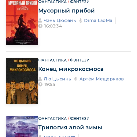
ФАНТАСТИКА
/
ФЭНТЕЗИ
Мусорный прибой
Чэнь Цюфань
Dima LaoMa
16:03:34
ФАНТАСТИКА
/
ФЭНТЕЗИ
Конец микрокосмоса
Лю Цысинь
Артём Мещеряков
19:55
ФАНТАСТИКА
/
ФЭНТЕЗИ
Трилогия алой зимы