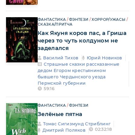
ФАНТАСТИКА
/
ФЭНТЕЗИ
/
ХОРРОР/УЖАСЫ
/
СКАЗКА/ПРИТЧА
Как Якуня коров пас, а Гриша
через то чуть колдуном не
заделался
Василий Тихов
Юрий Новиков
Страшные сказки рассказанные
дедом Егором крестьянином
бывшего Чердынского уезда
Пермской губернии
59:16
ФАНТАСТИКА
/
ФЭНТЕЗИ
Зелёные пятна
Томас Сигизмунд Стриблинг
02:32:18
Дмитрий Поляков