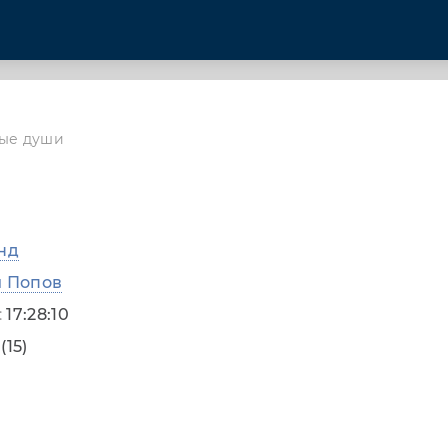
ные души
нд
й Попов
:
17:28:10
»
(15)