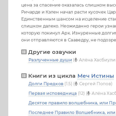
цена за спасение оказалась слишком высо
Ричарде и Кэлен начал расти кусочек Цар
Единственным шансом на исцеление стан
слишком далеко. Неожиданно герои узнаю
которую покинул Арк. Изнуренные долг
они отправляются в Сааведру, не подозрев
Другие озвучки
Разлученные души
(
Алёна Хасбиули
Книги из цикла
Меч Истины
Долги Предков
(1.5) (
Сергей Попов)
Первая исповедница
(12) (
Алёна Хас
Десятое правило волшебника, или Пр
Последнее Правило Волшебника, или