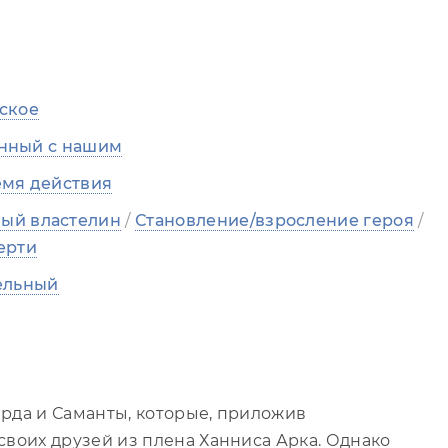
ское
анный с нашим
мя действия
ый властелин
/
Становление/взросление героя
/
ерти
ельный
рда и Саманты, которые, приложив
своих друзей из плена Ханниса Арка. Однако