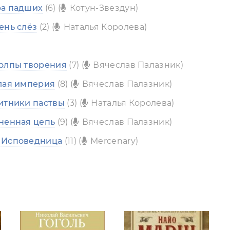
ра падших
(6) (
Котун-Звездун)
ень слёз
(2) (
Наталья Королева)
толпы творения
(7) (
Вячеслав Палазник)
лая империя
(8) (
Вячеслав Палазник)
итники паствы
(3) (
Наталья Королева)
ненная цепь
(9) (
Вячеслав Палазник)
 Исповедница
(11) (
Mercenary)