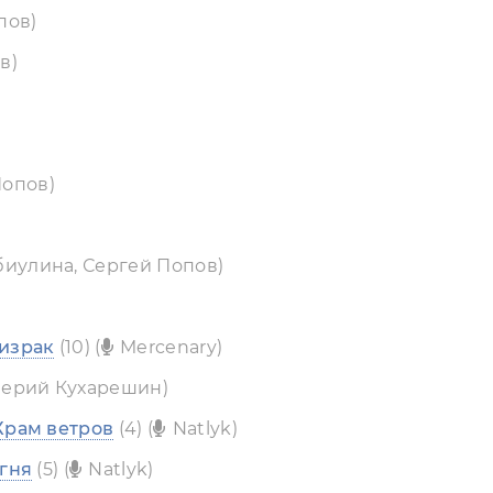
пов)
в)
Попов)
биулина, Сергей Попов)
израк
(10) (
Mercenary)
ерий Кухарешин)
Храм ветров
(4) (
Natlyk)
огня
(5) (
Natlyk)