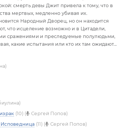
кой: смерть девы Джит привела к тому, что в
ства мертвых, медленно убивая их.
овится Народный Дворец, но он находится
т, что исцеление возможно и в Цитадели,
ими сражениями и преследуемые полулюдьми,
ая, какие испытания или кто их там ожидают...
на)
биулина)
израк
(10) (
Сергей Попов)
 Исповедница
(11) (
Сергей Попов)