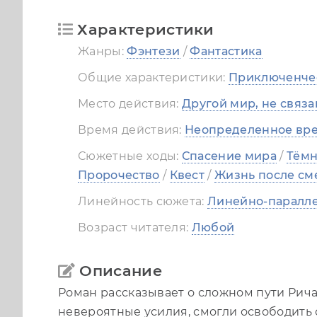
Разлучённые души_5
Характеристики
Жанры:
Фэнтези
/
Фантастика
Разлучённые души_6
Общие характеристики:
Приключенче
Разлучённые души_7
Место действия:
Другой мир, не связ
Разлучённые души_8
Время действия:
Неопределенное вре
Сюжетные ходы:
Спасение мира
/
Тёмн
Пророчество
/
Квест
/
Жизнь после см
Линейность сюжета:
Линейно-паралл
Возраст читателя:
Любой
Описание
Роман рассказывает о сложном пути Рича
невероятные усилия, смогли освободить 