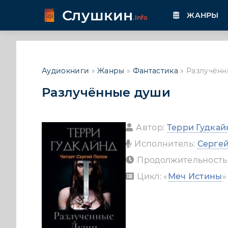
Слушкин
ЖАНРЫ
.Info
Аудиокниги
»
Жанры
»
Фантастика
» Разлучён
Разлучённые души
Автор:
Терри Гудкай
Исполнитель:
Серге
Продолжительность
Цикл: «
Меч Истины