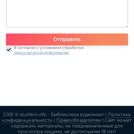
Отправить
Я согласен с условиями обработки
персональной информации
.
2025 © slushkin.info - Библиотека аудиокниг |
Политика
конфиденциальности
|
Правообладателям
| Сайт может
содержать материалы, не предназначенные для
просмотра лицами, не достигшими 18 лет!