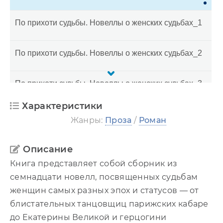
По прихоти судьбы. Новеллы о женских судьбах_1
По прихоти судьбы. Новеллы о женских судьбах_2
По прихоти судьбы. Новеллы о женских судьбах_3
Характеристики
По прихоти судьбы. Новеллы о женских судьбах_4
Жанры:
Проза
/
Роман
По прихоти судьбы. Новеллы о женских судьбах_5
Описание
Книга представляет собой сборник из
По прихоти судьбы. Новеллы о женских судьбах_6
семнадцати новелл, посвященных судьбам
женщин самых разных эпох и статусов — от
блистательных танцовщиц парижских кабаре
до Екатерины Великой и герцогини