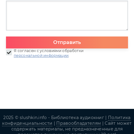
Отправить
Я согласен с условиями обработки
персональной информации
.
2025 © slushkin.info - Библиотека аудиокниг |
Политика
конфиденциальности
|
Правообладателям
| Сайт может
содержать материалы, не предназначенные для