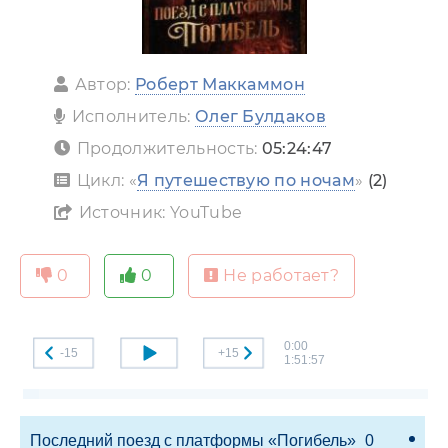
Автор:
Роберт Маккаммон
Исполнитель:
Олег Булдаков
Продолжительность:
05:24:47
Цикл: «
Я путешествую по ночам
»
(2)
Источник: YouTube
0
0
Не работает?
0:00
-15
+15
1:51:57
Последний поезд с платформы «Погибель»_0