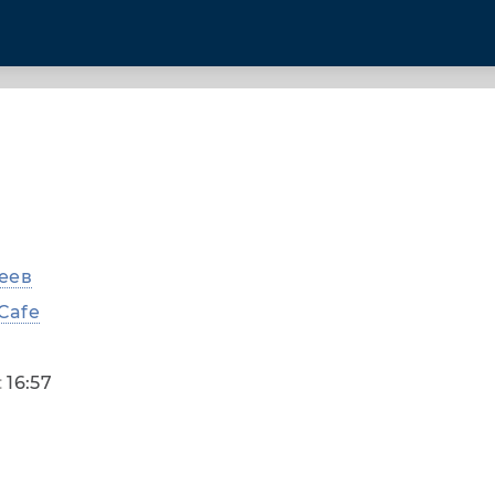
еев
 Cafe
:
16:57