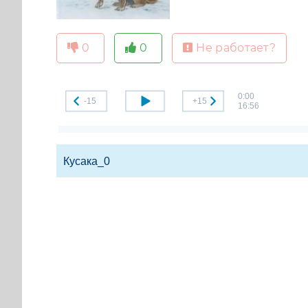
0
0
Не работает?
0:00
-15
+15
16:56
Кусака_0