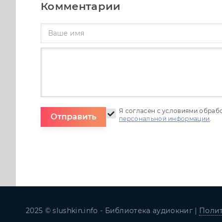
Комментарии
Я согласен с условиями обраб
Отправить
персональной информации
.
2025 © slushkin.info - Библиотека аудиокниг |
Полит