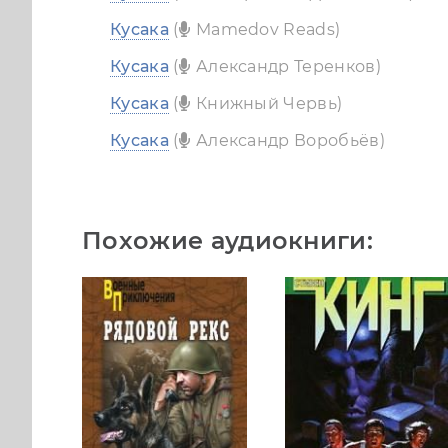
Кусака
(
Mamedov Reads)
Кусака
(
Александр Теренков)
Кусака
(
Книжный Червь)
Кусака
(
Александр Воробьёв)
Похожие аудиокниги: