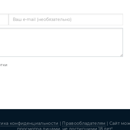
отки
ика конфиденциальности
|
Правообладателям
| Сайт мо
просмотра лицами, не достигшими 18 лет!