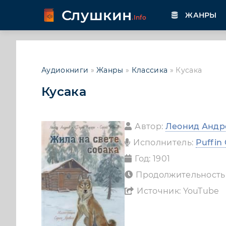
Слушкин
ЖАНРЫ
.Info
Аудиокниги
»
Жанры
»
Классика
» Кусака
Кусака
Автор:
Леонид Андр
Исполнитель:
Puffin
Год: 1901
Продолжительность
Источник: YouTube