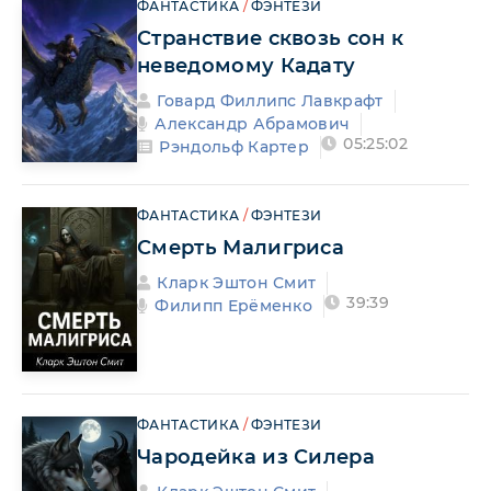
ФАНТАСТИКА
/
ФЭНТЕЗИ
Странствие сквозь сон к
неведомому Кадату
Говард Филлипс Лавкрафт
Александр Абрамович
05:25:02
Рэндольф Картер
ФАНТАСТИКА
/
ФЭНТЕЗИ
Смерть Малигриса
Кларк Эштон Смит
39:39
Филипп Ерёменко
ФАНТАСТИКА
/
ФЭНТЕЗИ
Чародейка из Силера