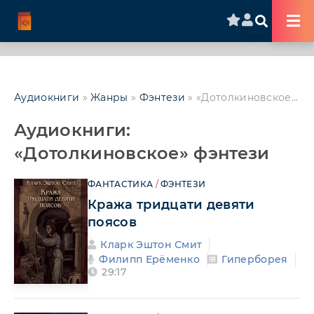
Аудиокниги
»
Жанры
»
Фэнтези
» «Дотолкиновское» фэнтези
Аудиокниги:
«Дотолкиновское» фэнтези
ФАНТАСТИКА
/
ФЭНТЕЗИ
Кража тридцати девяти
поясов
Кларк Эштон Смит
Филипп Ерёменко
Гиперборея
29:17