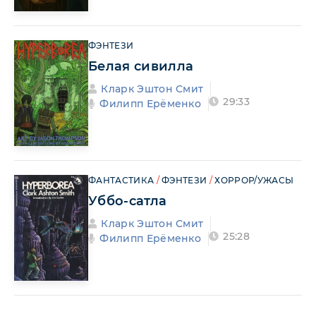
ФЭНТЕЗИ
Белая сивилла
Кларк Эштон Смит
29:33
Филипп Ерёменко
ФАНТАСТИКА
/
ФЭНТЕЗИ
/
ХОРРОР/УЖАСЫ
Уббо-сатла
Кларк Эштон Смит
25:28
Филипп Ерёменко