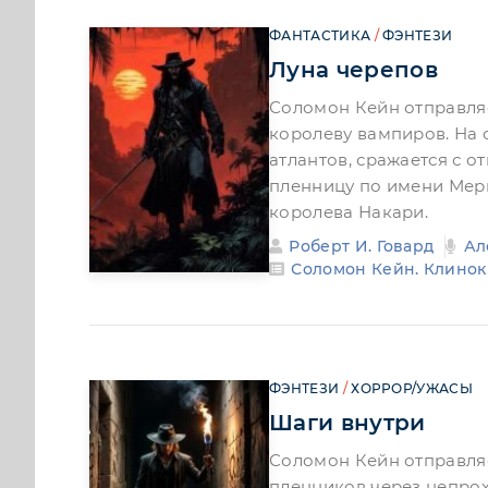
ФАНТАСТИКА
/
ФЭНТЕЗИ
Луна черепов
Соломон Кейн отправляе
королеву вампиров. На 
атлантов, сражается с 
пленницу по имени Мер
королева Накари.
Роберт И. Говард
Ал
Соломон Кейн. Клинок
ФЭНТЕЗИ
/
ХОРРОР/УЖАСЫ
Шаги внутри
Соломон Кейн отправляе
пленников через непро