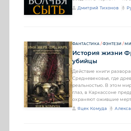
Дмитрий Тихонов
Р
ФАНТАСТИКА
/
ФЭНТЕЗИ
/
МИ
История жизни Фр
убийцы
Действие книги развора
Средневековья, где дре
реальностью. В этом ми
глаз, в Каркассоне пре
охраняют ожившие мерт
Яцек Комуда
Алекс