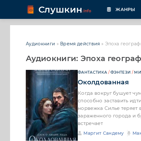
Слушкин
ЖАНРЫ
.Info
Аудиокниги
»
Время действия
» Эпоха географи
Аудиокниги: Эпоха географ
ФАНТАСТИКА
/
ФЭНТЕЗИ
/
МИ
Околдованная
Когда вокруг бушует чум
способно заставить идти
норвежка Силье теряет в
зараженного города и бр
встречает
Маргит Сандему
Ма