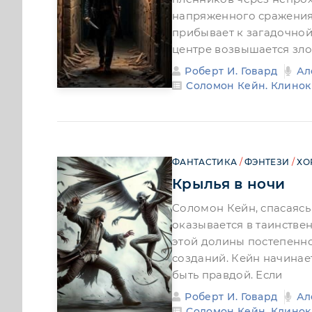
напряженного сражения 
прибывает к загадочной
центре возвышается зл
Роберт И. Говард
Ал
Соломон Кейн. Клинок
ФАНТАСТИКА
/
ФЭНТЕЗИ
/
ХО
Крылья в ночи
Соломон Кейн, спасаясь
оказывается в таинстве
этой долины постепенно
созданий. Кейн начинае
быть правдой. Если
Роберт И. Говард
Ал
Соломон Кейн. Клинок