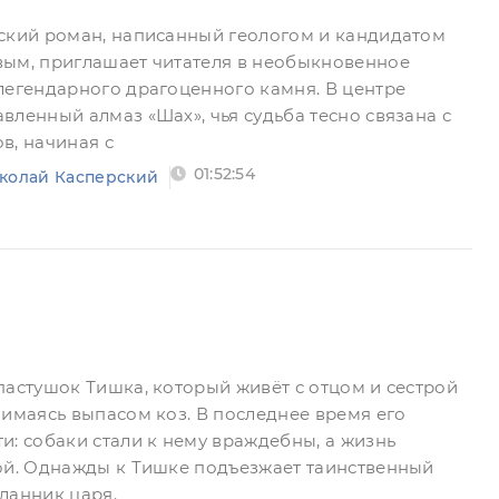
ский роман, написанный геологом и кандидатом
вым, приглашает читателя в необыкновенное
легендарного драгоценного камня. В центре
вленный алмаз «Шах», чья судьба тесно связана с
в, начиная с
01:52:54
колай Касперский
пастушок Тишка, который живёт с отцом и сестрой
нимаясь выпасом коз. В последнее время его
и: собаки стали к нему враждебны, а жизнь
ой. Однажды к Тишке подъезжает таинственный
ланник царя.