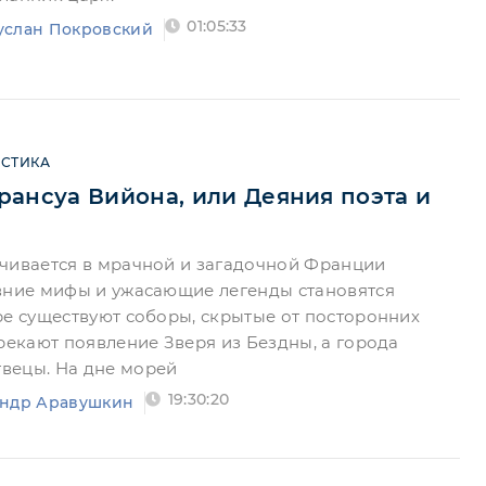
01:05:33
услан Покровский
СТИКА
ансуа Вийона, или Деяния поэта и
чивается в мрачной и загадочной Франции
вние мифы и ужасающие легенды становятся
ре существуют соборы, скрытые от посторонних
дрекают появление Зверя из Бездны, а города
вецы. На дне морей
19:30:20
андр Аравушкин