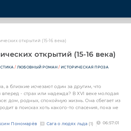
ческих открытий (15-16 века)
ических открытий (15-16 века)
СТИКА
/
ЛЮБОВНЫЙ РОМАН
/
ИСТОРИЧЕСКАЯ ПРОЗА
а, а близкие исчезают один за другим, что
 вперед - страх или надежда? В XVI веке молодая
се: дом, родных, спокойную жизнь. Она сбегает из
одит в поисках хоть какого-то спасения, пока не
06:57:01
ксим Пономарёв
Сага о людях льда
(1)