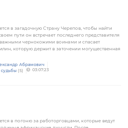
тся в загадочную Страну Черепов, чтобы найти
своем пути он встречает последнего представителя
отважными чернокожими воинами и спасает
илин, которую держит в заточении могущественная
ександр Абрамович
03:07:23
 судьбы
(5)
тся в погоню за работорговцами, которые ведут
ходимые африканские джунгли. После