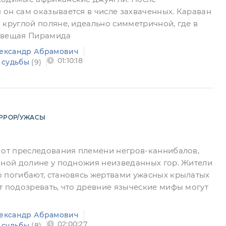
он сам оказывается в числе захваченных. Караван
 круглой поляне, идеально симметричной, где в
овещая Пирамида
ександр Абрамович
01:10:18
 судьбы
(9)
РРОР/УЖАСЫ
 от преследования племени негров-каннибалов,
нной долине у подножия неизведанных гор. Жители
 погибают, становясь жертвами ужасных крылатых
т подозревать, что древние языческие мифы могут
ександр Абрамович
02:00:27
 судьбы
(8)