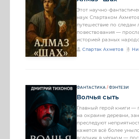
Этот научно-фантастиче
наук Спартаком Ахмето
путешествие по следам 
повествования — просла
историей разных народо
Спартак Ахметов
Ни
ФАНТАСТИКА
/
ФЭНТЕЗИ
Волчья сыть
Главный герой книги — 
на окраине деревни, за
преследуют неприятност
кажется всё более уныл
всадник в чёрном — пос