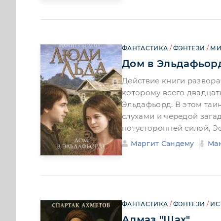
ФАНТАСТИКА
/
ФЭНТЕЗИ
/
МИ
Дом в Эльдафьор
Действие книги разворач
которому всего двадцать
Эльдафьорд. В этом таи
слухами и чередой зага
потусторонней силой, Э
Маргит Сандему
Ма
ФАНТАСТИКА
/
ФЭНТЕЗИ
/
ИС
Алмаз "Шах"