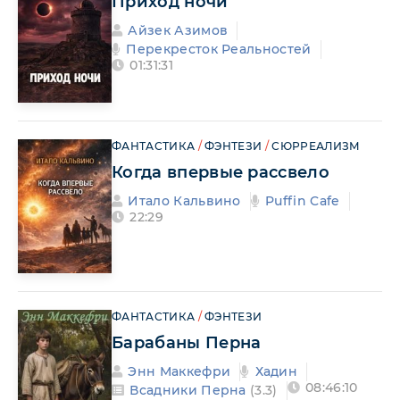
Приход ночи
Айзек Азимов
Перекресток Реальностей
01:31:31
ФАНТАСТИКА
/
ФЭНТЕЗИ
/
СЮРРЕАЛИЗМ
Когда впервые рассвело
Итало Кальвино
Puffin Cafe
22:29
ФАНТАСТИКА
/
ФЭНТЕЗИ
Барабаны Перна
Энн Маккефри
Хадин
08:46:10
Всадники Перна
(3.3)