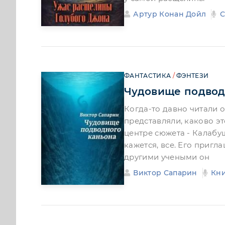
Артур Конан Дойл
С
ФАНТАСТИКА
/
ФЭНТЕЗИ
Чудовище подвод
Когда-то давно читали о
представляли, каково эт
центре сюжета - Калабуш
кажется, все. Его пригл
другими учеными он
Виктор Сапарин
Кн