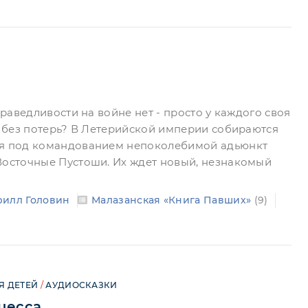
справедливости на войне нет - просто у каждого своя
ит без потерь? В Летерийской империи собираются
ия под командованием непоколебимой адьюнкт
Восточные Пустоши. Их ждет новый, незнакомый
рилл Головин
Малазанская «Книга Павших»
(9)
Я ДЕТЕЙ
/
АУДИОСКАЗКИ
цесса