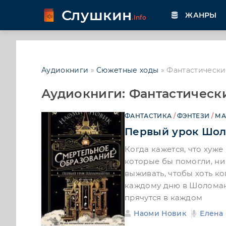
Слушкин
ЖАНРЫ
.Info
Аудиокниги
»
Сюжетные ходы
» Фантастически
Аудиокниги: Фантастическ
ФАНТАСТИКА
/
ФЭНТЕЗИ
/
МА
Первый урок Шо
Когда кажется, что хуже
которые бы помогли, ни
выживать, чтобы хоть ко
каждому дню в Шоломанч
прячутся в каждом
Наоми Новик
Елена