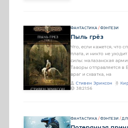
ФАНТАСТИКА
/
ФЭНТЕЗИ
Пыль грёз
Что, если кажется, что 
плата, и никто не уход
силы: малазанская арм
Таворы отправляется в 
враг и схватка, на
Стивен Эриксон
Ки
38:21:56
ФАНТАСТИКА
/
ФЭНТЕЗИ
/
ДЛ
Потерянная прин