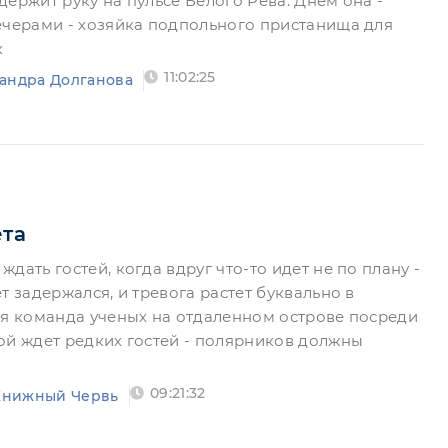
ержит руку на пульсе Белого Рева. Днем она -
ечерами - хозяйка подпольного пристанища для
к
11:02:25
андра Долганова
ета
дать гостей, когда вдруг что-то идет не по плану -
т задержался, и тревога растет буквально в
ая команда ученых на отдаленном острове посреди
ой ждет редких гостей - полярников должны
09:21:32
Книжный Червь