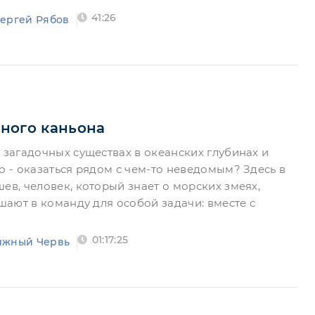
41:26
ергей Рябов
ного каньона
 загадочных существах в океанских глубинах и
о - оказаться рядом с чем-то неведомым? Здесь в
ев, человек, который знает о морских змеях,
ашают в команду для особой задачи: вместе с
01:17:25
ижный Червь