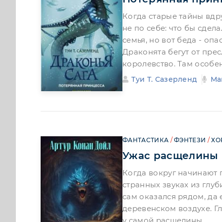
Когда старые тайны вдр
не по себе: что бы сдела
семья, но вот беда - оп
Драконята бегут от пре
королевство. Там особе
Туи Т. Сазерленд
Ма
ФАНТАСТИКА
/
ФЭНТЕЗИ
/
ХО
Ужас расщелины 
Когда вокруг начинают 
странных звуках из глу
сам оказался рядом, да
деревенском воздухе. Г
у самой расщелины