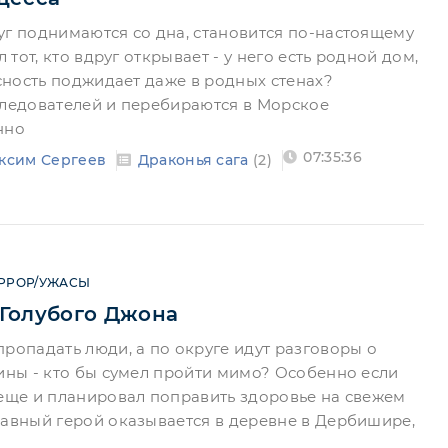
уг поднимаются со дна, становится по-настоящему
л тот, кто вдруг открывает - у него есть родной дом,
асность поджидает даже в родных стенах?
следователей и перебираются в Морское
нно
07:35:36
ксим Сергеев
Драконья сага
(2)
РРОР/УЖАСЫ
Голубого Джона
пропадать люди, а по округе идут разговоры о
бины - кто бы сумел пройти мимо? Особенно если
 еще и планировал поправить здоровье на свежем
лавный герой оказывается в деревне в Дербишире,