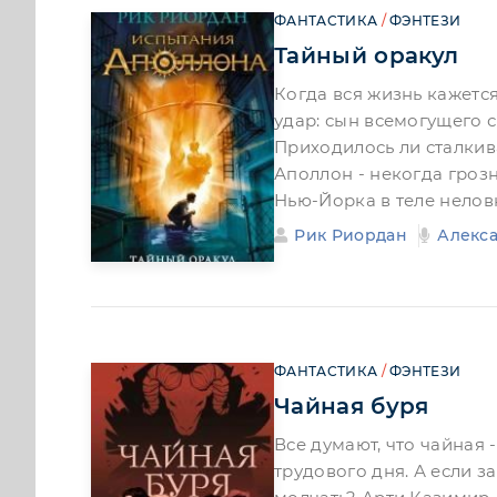
ФАНТАСТИКА
/
ФЭНТЕЗИ
Тайный оракул
Когда вся жизнь кажетс
удар: сын всемогущего с
Приходилось ли сталкив
Аполлон - некогда грозн
Нью-Йорка в теле нелов
Рик Риордан
Алекс
ФАНТАСТИКА
/
ФЭНТЕЗИ
Чайная буря
Все думают, что чайная 
трудового дня. А если з