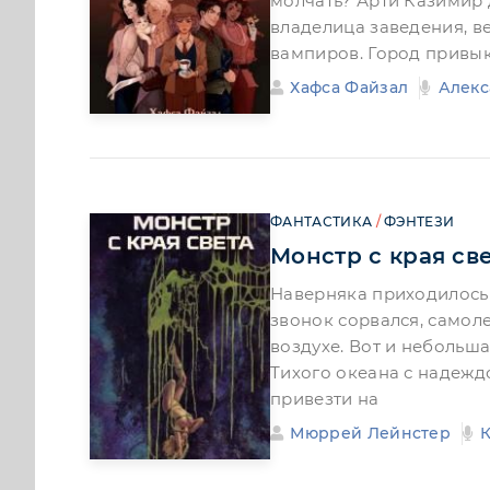
молчать? Арти Казимир д
владелица заведения, в
вампиров. Город привы
Хафса Файзал
Алекс
ФАНТАСТИКА
/
ФЭНТЕЗИ
Монстр с края св
Наверняка приходилось ж
звонок сорвался, самоле
воздухе. Вот и небольш
Тихого океана с надежд
привезти на
Мюррей Лейнстер