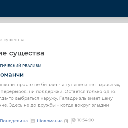
е существа
ие существа
ГИЧЕСКИЙ РЕАЛИЗМ
ломанчи
 школы просто не бывает - а тут еще и нет взрослых,
 перерывов, ни поддержки. Остается только одно:
гда-то выбраться наружу. Галадриэль знает цену
е. Здесь не до дружбы - когда вокруг злыдни
10:34:00
 Понеделина
Шоломанча
(1)