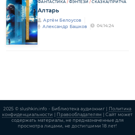
ФАНТАСТИКА
/
ФЭНТЕЗИ
/
СКАЗКА/ПРИТЧА
Алтарь
Артём Белоусов
04:14:24
Александр Башков
2025 © slushkin.info - Библиотека аудиокниг |
Политика
конфиденциальности
|
Правообладателям
| Сайт может
содержать материалы, не предназначенные для
просмотра лицами, не достигшими 18 лет!