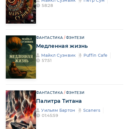
Майкл Суэнвик
Пётр Сум
58:28
ФАНТАСТИКА
/
ФЭНТЕЗИ
Медленная жизнь
Майкл Суэнвик
Puffin Cafe
57:51
ФАНТАСТИКА
/
ФЭНТЕЗИ
Палитра Титана
Уильям Бартон
Scaners
01:45:59