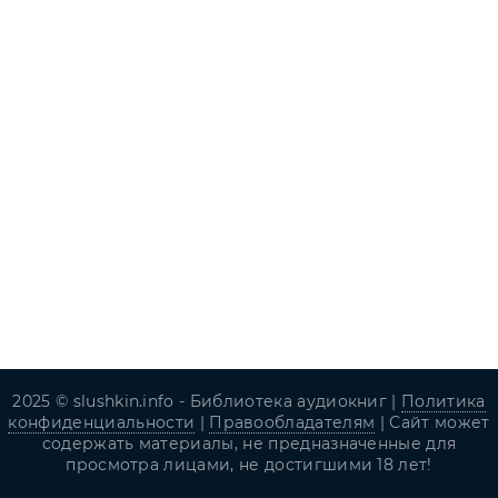
2025 © slushkin.info - Библиотека аудиокниг |
Политика
конфиденциальности
|
Правообладателям
| Сайт может
содержать материалы, не предназначенные для
просмотра лицами, не достигшими 18 лет!