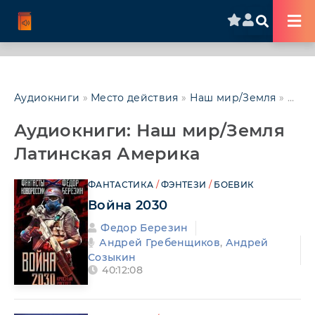
Аудиокниги
»
Место действия
»
Наш мир/Земля
»
Амер
Аудиокниги: Наш мир/Земля
Латинская Америка
ФАНТАСТИКА
/
ФЭНТЕЗИ
/
БОЕВИК
Война 2030
Федор Березин
Андрей Гребенщиков
,
Андрей
Созыкин
40:12:08