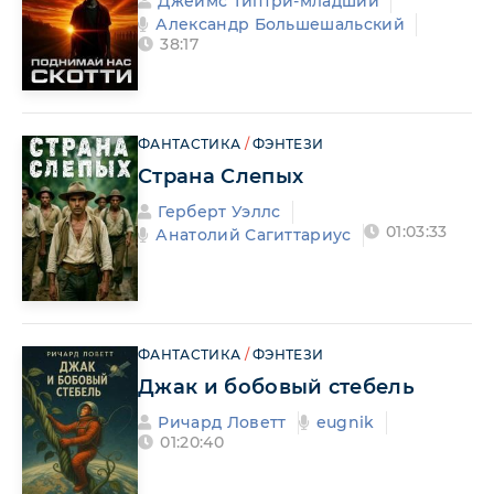
Джеймс Типтри-младший
Александр Большешальский
38:17
ФАНТАСТИКА
/
ФЭНТЕЗИ
Страна Слепых
Герберт Уэллс
01:03:33
Анатолий Сагиттариус
ФАНТАСТИКА
/
ФЭНТЕЗИ
Джак и бобовый стебель
Ричард Ловетт
eugnik
01:20:40