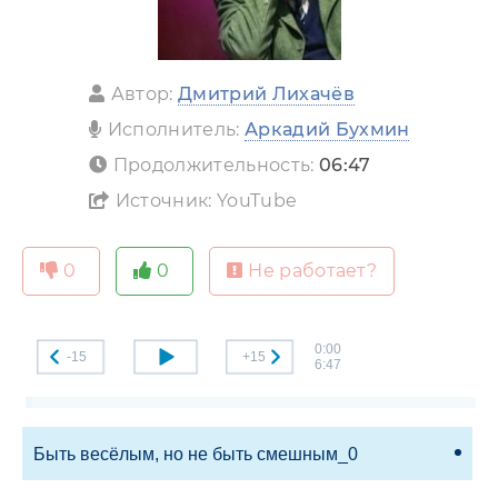
Автор:
Дмитрий Лихачёв
Исполнитель:
Аркадий Бухмин
Продолжительность:
06:47
Источник: YouTube
0
0
Не работает?
0:00
-15
+15
6:47
Быть весёлым, но не быть смешным_0