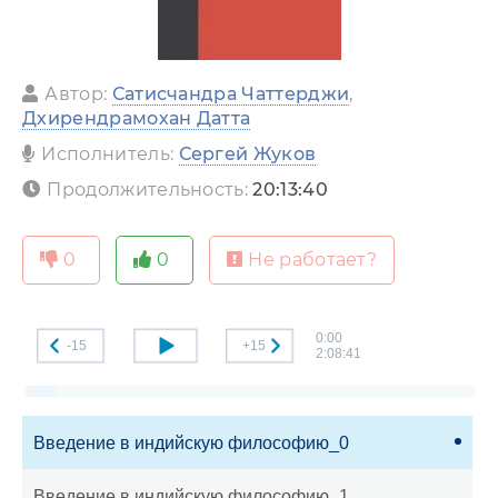
Автор:
Сатисчандра Чаттерджи
,
Дхирендрамохан Датта
Исполнитель:
Сергей Жуков
Продолжительность:
20:13:40
0
0
Не работает?
0:00
-15
+15
2:08:41
Введение в индийскую философию_0
Введение в индийскую философию_1