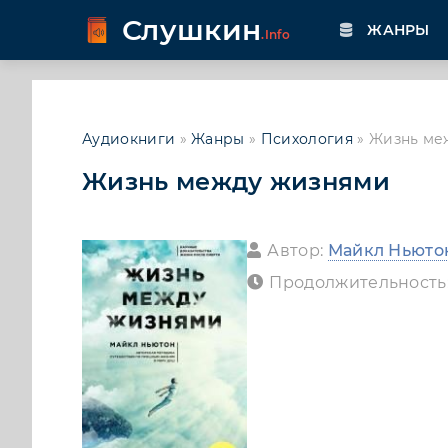
Слушкин
ЖАНРЫ
.Info
Аудиокниги
»
Жанры
»
Психология
» Жизнь ме
Жизнь между жизнями
Автор:
Майкл Ньюто
Продолжительность