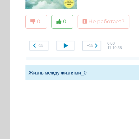
0
0
Не работает?
0:00
-15
+15
11:10:38
Жизнь между жизнями_0