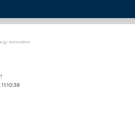
жду жизнями
н
:
11:10:38