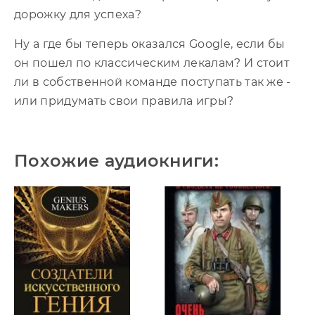
дорожку для успеха?
21
Ну а где бы теперь оказался Google, если бы
22
он пошел по классическим лекалам? И стоит
ли в собственной команде поступать так же -
23
или придумать свои правила игры?
24
Похожие аудиокниги:
25
26
27
28
29