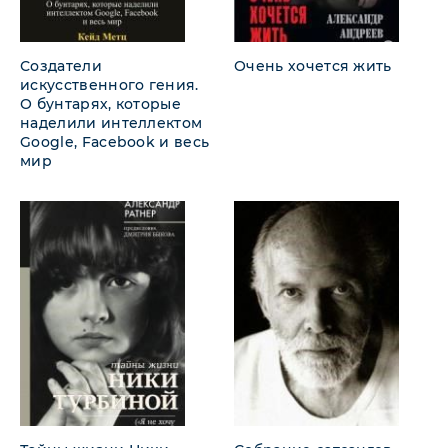
30
Создатели
Очень хочется жить
31
искусственного гения.
О бунтарях, которые
32
наделили интеллектом
Google, Facebook и весь
мир
33
34
35