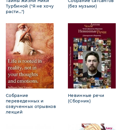
Тайны жизни Ники
Собрание сатсангов
Турбиной ("Я не хочу
(без музыки)
расти...")
Собрание
Невинные речи
переведенных и
(Сборник)
озвученных отрывков
лекций