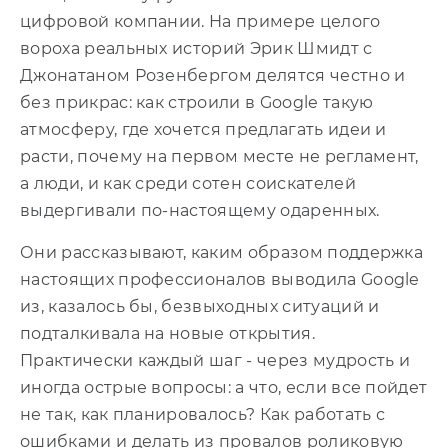
11
цифровой компании. На примере целого
вороха реальных историй Эрик Шмидт с
12
Джонатаном Розенбергом делятся честно и
13
без прикрас: как строили в Google такую
атмосферу, где хочется предлагать идеи и
14
расти, почему на первом месте не регламент,
а люди, и как среди сотен соискателей
15
выдергивали по-настоящему одаренных.
16
Они рассказывают, каким образом поддержка
настоящих профессионалов выводила Google
17
из, казалось бы, безвыходных ситуаций и
подталкивала на новые открытия.
18
Практически каждый шаг - через мудрость и
иногда острые вопросы: а что, если все пойдет
19
не так, как планировалось? Как работать с
20
ошибками и делать из провалов роликовую