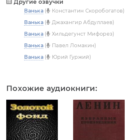
Другие озвучки
Ванька
(
Константин Скоробогатов)
Ванька
(
Джахангир Абдуллаев)
Ванька
(
Хильдегунст Мифорез)
Ванька
(
Павел Ломакин)
Ванька
(
Юрий Гуржий)
Похожие аудиокниги: